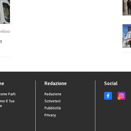
lettura
:
he
Redazione
Social
ome Parli
Redazione
mo Il Tuo
Scriveteci
re
Pubblicità
Privacy