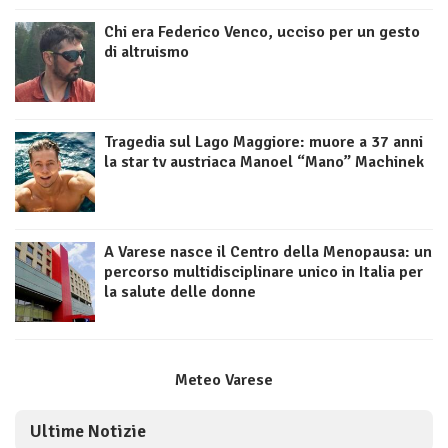
Chi era Federico Venco, ucciso per un gesto
di altruismo
Tragedia sul Lago Maggiore: muore a 37 anni
la star tv austriaca Manoel “Mano” Machinek
A Varese nasce il Centro della Menopausa: un
percorso multidisciplinare unico in Italia per
la salute delle donne
Meteo Varese
Ultime Notizie