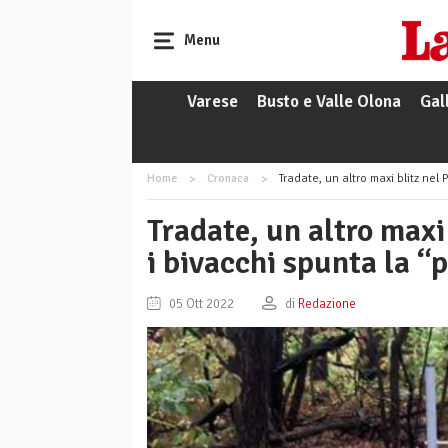
Menu
Varese
Busto e Valle Olona
Gal
Home
Cronaca
Tradate, un altro maxi blitz nel Parc
Tradate, un altro maxi 
i bivacchi spunta la “
05 Ott 2022
di
Redazione