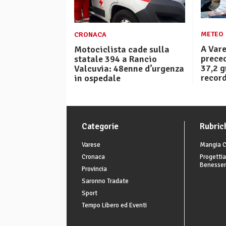
METEO
CRONACA
A Vare
Motociclista cade sulla
preced
statale 394 a Rancio
37,2 g
Valcuvia: 48enne d’urgenza
recor
in ospedale
Categorie
Rubric
Varese
Mangia C
Cronaca
Progettia
Benesse
Provincia
Saronno Tradate
Sport
Tempo Libero ed Eventi