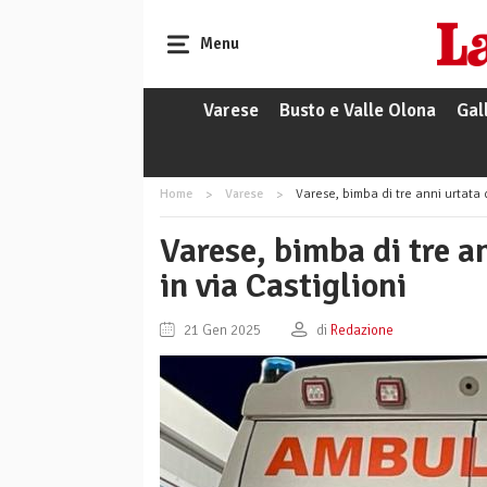
Menu
Varese
Busto e Valle Olona
Gal
Home
Varese
Varese, bimba di tre anni urtata 
Varese, bimba di tre a
in via Castiglioni
21 Gen 2025
di
Redazione