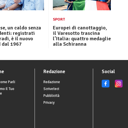
SPORT
se, un caldo senza
Europei di canottaggio,
enti: registrati
il Varesotto trascina
radi, è il nuovo
l’Italia: quattro medaglie
d dal 1967
alla Schiranna
he
Redazione
Social
ome Parli
Redazione
mo Il Tuo
Scriveteci
re
Pubblicità
Privacy