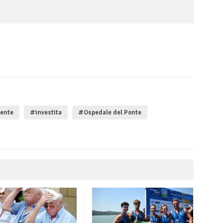
ente
#investita
#Ospedale del Ponte