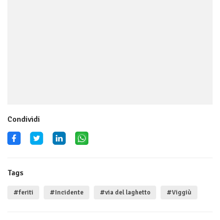
Condividi
Tags
#feriti
#Incidente
#via del laghetto
#Viggiù