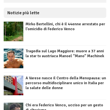
Notizie più lette
Mirko Bertellini, chi è il 44enne arrestato per
l’omicidio di Federico Venco
Tragedia sul Lago Maggiore: muore a 37 anni
la star tv austriaca Manoel “Mano” Machinek
A Varese nasce il Centro della Menopausa: un
percorso multidisciplinare unico in Italia per
la salute delle donne
Chi era Federico Venco, ucciso per un gesto