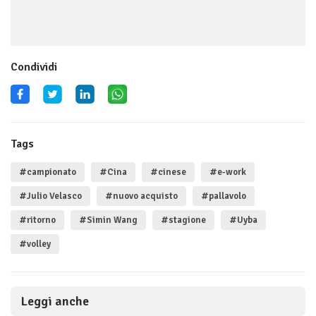
Condividi
Tags
#campionato
#Cina
#cinese
#e-work
#Julio Velasco
#nuovo acquisto
#pallavolo
#ritorno
#Simin Wang
#stagione
#Uyba
#volley
Leggi anche