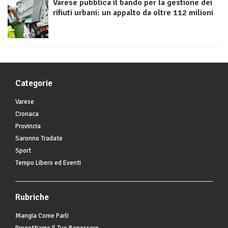
Varese pubblica il bando per la gestione dei
rifiuti urbani: un appalto da oltre 112 milioni
Categorie
Varese
Cronaca
Provincia
Saronno Tradate
Sport
Tempo Libero ed Eventi
Rubriche
Mangia Come Parli