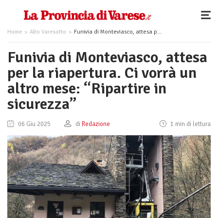
Home
Alto Varesotto
Funivia di Monteviasco, attesa per la riapertura. Ci vorrà un altro mese: “Ripartire in sicurezza”
Funivia di Monteviasco, attesa
per la riapertura. Ci vorrà un
altro mese: “Ripartire in
sicurezza”
06 Giu 2025
di
Redazione
1 min di lettura