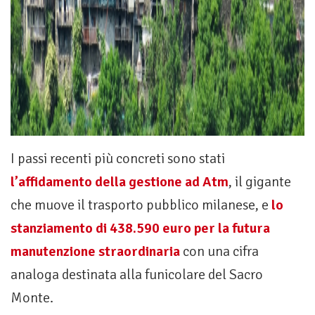
I passi recenti più concreti sono stati
l’affidamento della gestione ad Atm
, il gigante
che muove il trasporto pubblico milanese, e
lo
stanziamento di 438.590 euro per la futura
manutenzione straordinaria
con una cifra
analoga destinata alla funicolare del Sacro
Monte.