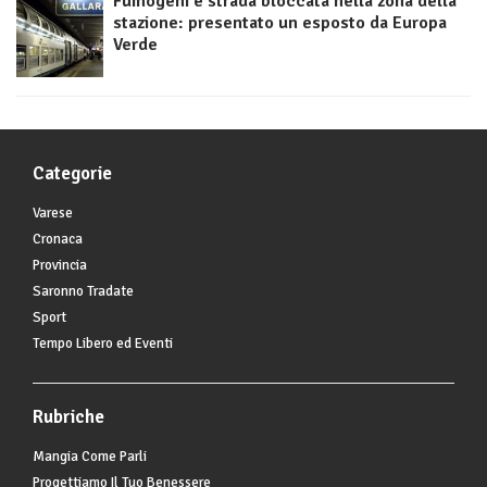
Fumogeni e strada bloccata nella zona della
stazione: presentato un esposto da Europa
Verde
Categorie
Varese
Cronaca
Provincia
Saronno Tradate
Sport
Tempo Libero ed Eventi
Rubriche
Mangia Come Parli
Progettiamo Il Tuo Benessere