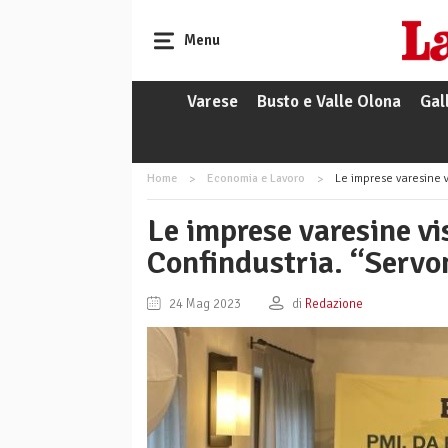
Menu
Varese
Busto e Valle Olona
Gal
Home
Economia e Lavoro
Le imprese varesine v
Le imprese varesine vis
Confindustria. “Servon
24 Mag 2023
di
Redazione