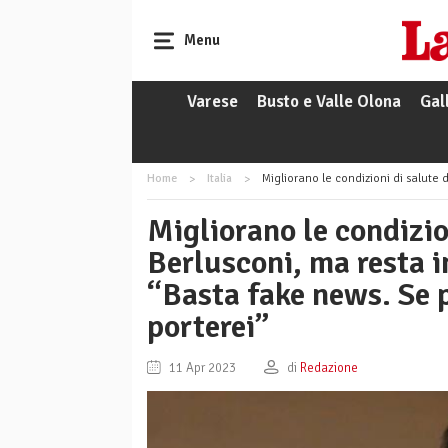
Menu
Varese
Busto e Valle Olona
Gal
Home
Italia
Migliorano le condizioni di salute di Silvio Berlusconi, ma 
Migliorano le condizion
Berlusconi, ma resta i
“Basta fake news. Se p
porterei”
11 Apr 2023
di
Redazione