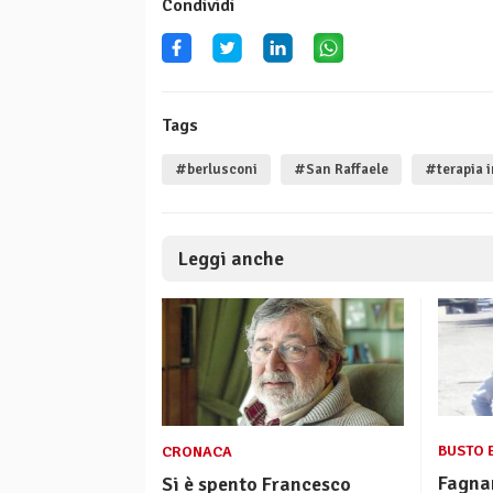
Condividi
Tags
#berlusconi
#San Raffaele
#terapia 
Leggi anche
BUSTO 
CRONACA
Fagnan
Si è spento Francesco