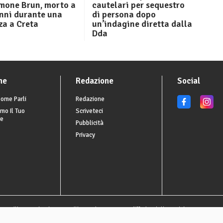
imone Brun, morto a
cautelari per sequestro
nni durante una
di persona dopo
za a Creta
un’indagine diretta dalla
Dda
he
Redazione
Social
ome Parli
Redazione
mo Il Tuo
Scriveteci
re
Pubblicità
Privacy
o utilizzate al solo scopo illustrativo, possono differire dalla realtà.
Privacy Set