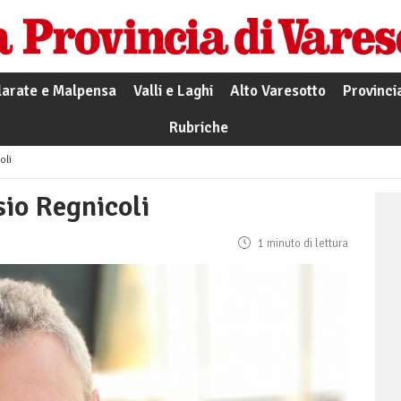
larate e Malpensa
Valli e Laghi
Alto Varesotto
Provinci
Rubriche
oli
io Regnicoli
1 minuto di lettura