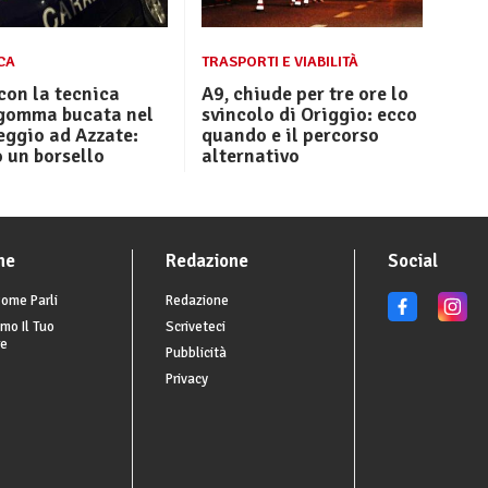
CA
TRASPORTI E VIABILITÀ
con la tecnica
A9, chiude per tre ore lo
 gomma bucata nel
svincolo di Origgio: ecco
eggio ad Azzate:
quando e il percorso
 un borsello
alternativo
he
Redazione
Social
ome Parli
Redazione
mo Il Tuo
Scriveteci
re
Pubblicità
Privacy