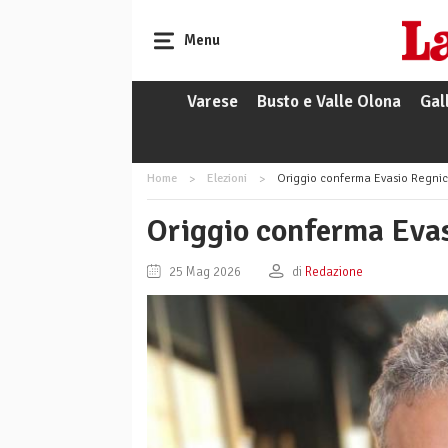
Menu
Varese
Busto e Valle Olona
Gal
Home
Elezioni
Origgio conferma Evasio Regnic
Origgio conferma Evas
25 Mag 2026
di
Redazione