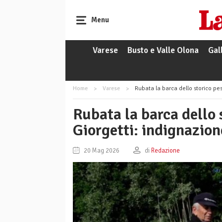
Menu
Varese
Busto e Valle Olona
Gal
Home
Varese
Rubata la barca dello storico pesc
Rubata la barca dello 
Giorgetti: indignazion
20 Mag 2026
di
Redazione