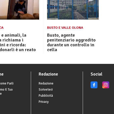
CA
BUSTO E VALLE OLONA
 e animali, la
Busto, agente
a richiama i
penitenziario aggredito
ini e ricorda:
durante un controllo in
onarli è un reato
cella
he
Redazione
Social
ome Parli
Redazione
mo Il Tuo
Scriveteci
re
Pubblicità
Privacy