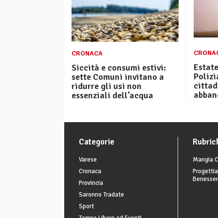
CRONA
CRONACA
Estate
Siccità e consumi estivi:
Polizi
sette Comuni invitano a
cittad
ridurre gli usi non
abband
essenziali dell’acqua
Categorie
Rubric
Varese
Mangia C
Cronaca
Progettia
Benesse
Provincia
Saronno Tradate
Sport
Tempo Libero ed Eventi