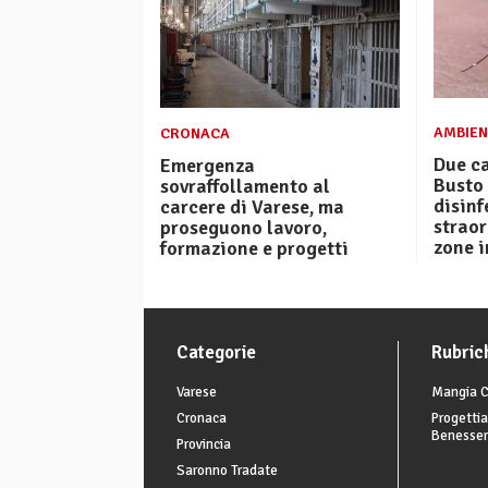
AMBIEN
CRONACA
Due ca
Emergenza
Busto 
sovraffollamento al
disinf
carcere di Varese, ma
straor
proseguono lavoro,
zone i
formazione e progetti
Categorie
Rubric
Varese
Mangia C
Cronaca
Progettia
Benesse
Provincia
Saronno Tradate