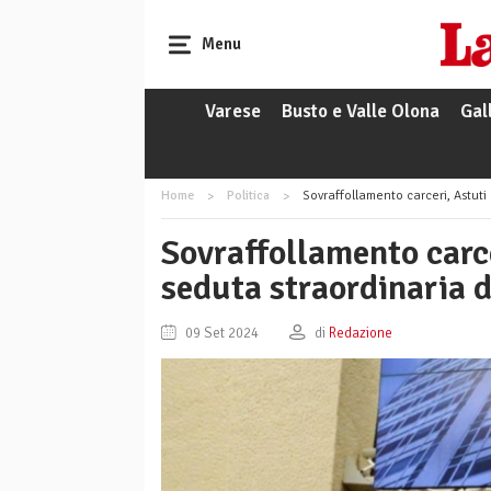
Menu
Varese
Busto e Valle Olona
Gal
Home
Politica
Sovraffollamento carceri, Astuti
Sovraffollamento carce
seduta straordinaria d
09 Set 2024
di
Redazione