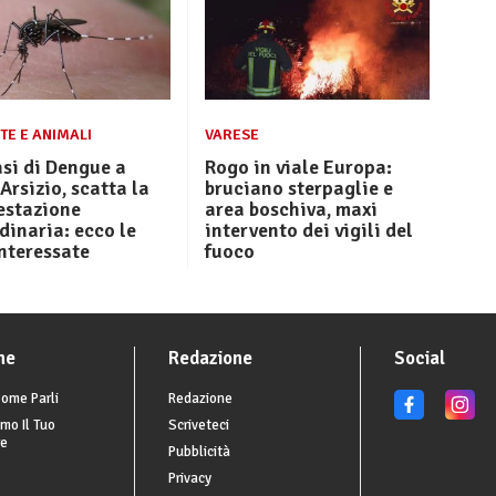
TE E ANIMALI
VARESE
si di Dengue a
Rogo in viale Europa:
Arsizio, scatta la
bruciano sterpaglie e
estazione
area boschiva, maxi
dinaria: ecco le
intervento dei vigili del
nteressate
fuoco
he
Redazione
Social
ome Parli
Redazione
mo Il Tuo
Scriveteci
re
Pubblicità
Privacy