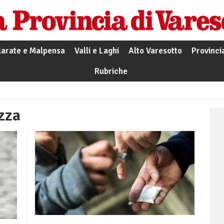
larate e Malpensa
Valli e Laghi
Alto Varesotto
Provinci
Rubriche
zza