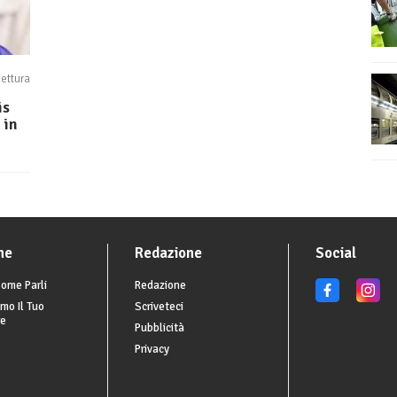
lettura
is
 in
he
Redazione
Social
ome Parli
Redazione
mo Il Tuo
Scriveteci
re
Pubblicità
Privacy