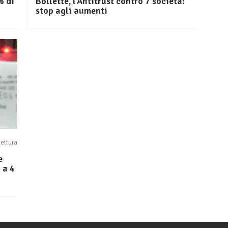
% di
Bollette, l’Antitrust contro 7 società:
stop agli aumenti
lettura
e
 a 4