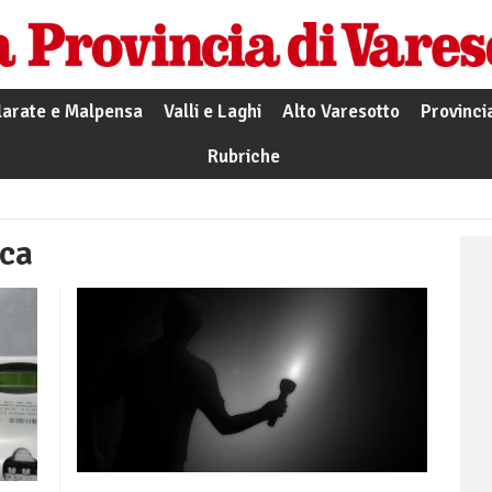
larate e Malpensa
Valli e Laghi
Alto Varesotto
Provinci
Rubriche
ica