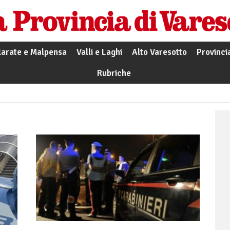
larate e Malpensa
Valli e Laghi
Alto Varesotto
Provinci
Rubriche