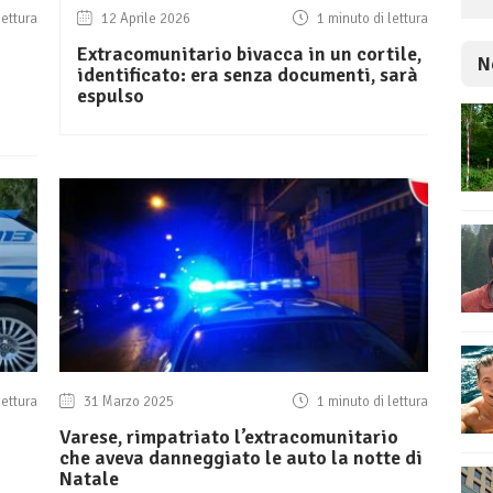
lettura
12 Aprile 2026
1 minuto di lettura
Extracomunitario bivacca in un cortile,
N
identificato: era senza documenti, sarà
espulso
lettura
31 Marzo 2025
1 minuto di lettura
Varese, rimpatriato l’extracomunitario
che aveva danneggiato le auto la notte di
Natale