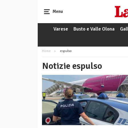
Menu
Varese
Busto e Valle Olona
Gal
Home
espulso
Notizie espulso