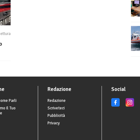
lettura
o
he
Redazione
Social
ome Parli
Redazione
mo Il Tuo
Scriveteci
re
Pubblicità
Privacy