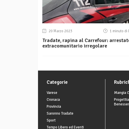
20 Marzo 2023
1 minuto di 
Tradate, rapina al Carrefour: arrestat
extracomunitario irregolare
Categorie
Rubric
Varese
Mangia C
Cronaca
Progettia
Benesse
Provincia
Saronno Tradate
Sport
Tempo Libero ed Eventi