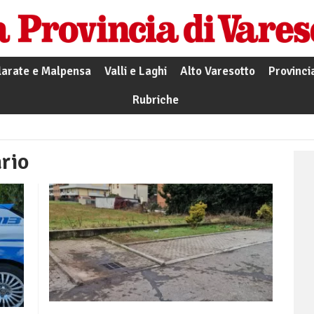
larate e Malpensa
Valli e Laghi
Alto Varesotto
Provinci
Rubriche
rio