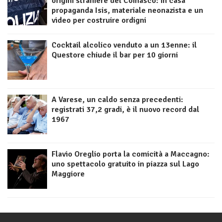
origini straniere del Comasco: in casa
propaganda Isis, materiale neonazista e un
video per costruire ordigni
Cocktail alcolico venduto a un 13enne: il
Questore chiude il bar per 10 giorni
A Varese, un caldo senza precedenti:
registrati 37,2 gradi, è il nuovo record dal
1967
Flavio Oreglio porta la comicità a Maccagno:
uno spettacolo gratuito in piazza sul Lago
Maggiore