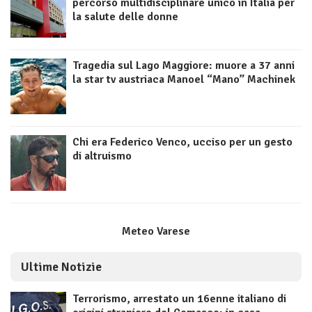
percorso multidisciplinare unico in Italia per
la salute delle donne
Tragedia sul Lago Maggiore: muore a 37 anni
la star tv austriaca Manoel “Mano” Machinek
Chi era Federico Venco, ucciso per un gesto
di altruismo
Meteo Varese
Ultime Notizie
Terrorismo, arrestato un 16enne italiano di