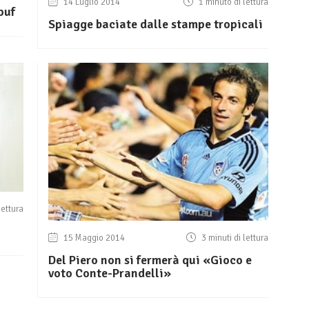
14 Luglio 2014
1 minuto di lettura
puf
Spiagge baciate dalle stampe tropicali
lettura
15 Maggio 2014
3 minuti di lettura
Del Piero non si fermerà qui «Gioco e
voto Conte-Prandelli»