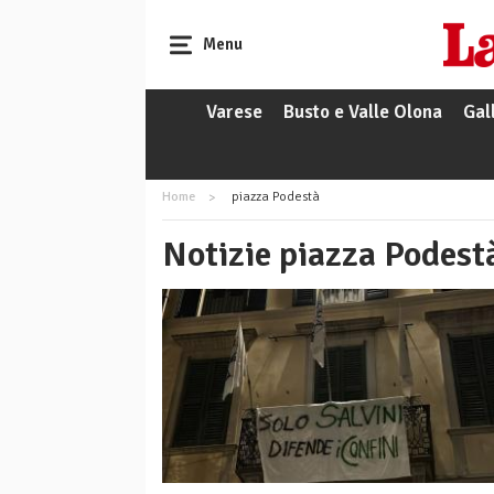
Menu
Varese
Busto e Valle Olona
Gal
Home
piazza Podestà
Notizie piazza Podest