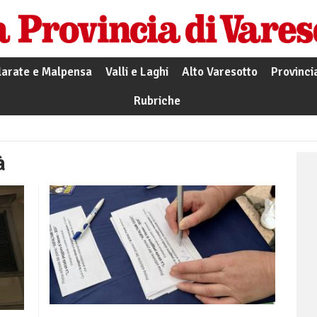
larate e Malpensa
Valli e Laghi
Alto Varesotto
Provinci
Rubriche
à