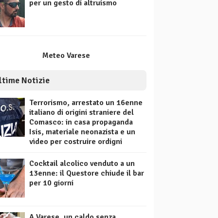
per un gesto di altruismo
Meteo Varese
ltime Notizie
Terrorismo, arrestato un 16enne
italiano di origini straniere del
Comasco: in casa propaganda
Isis, materiale neonazista e un
video per costruire ordigni
Cocktail alcolico venduto a un
13enne: il Questore chiude il bar
per 10 giorni
A Varese, un caldo senza