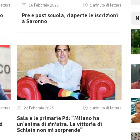
lettura
16 Febbraio 2026
1 minuto di lettura
bo
Pre e post scuola, riaperte le iscrizioni
N
i
a Saronno
lettura
22 Febbraio 2023
1 minuto di lettura
:
Sala e le primarie Pd: “Milano ha
ed
un’anima di sinistra. La vittoria di
Schlein non mi sorprende”