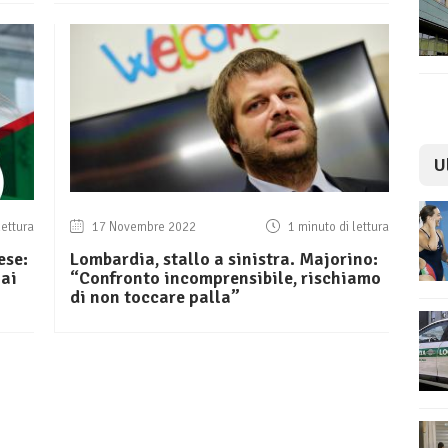
U
lettura
17 Novembre 2022
1 minuto di lettura
ese:
Lombardia, stallo a sinistra. Majorino:
 ai
“Confronto incomprensibile, rischiamo
di non toccare palla”