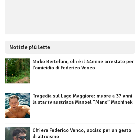
Notizie più lette
Mirko Bertellini, chi è il 44enne arrestato per
l’omicidio di Federico Venco
Tragedia sul Lago Maggiore: muore a 37 anni
la star tv austriaca Manoel “Mano” Machinek
Chi era Federico Venco, ucciso per un gesto
di altruismo