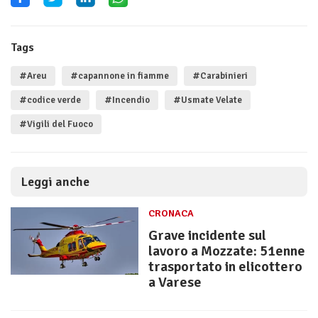
Tags
#Areu
#capannone in fiamme
#Carabinieri
#codice verde
#Incendio
#Usmate Velate
#Vigili del Fuoco
Leggi anche
CRONACA
Grave incidente sul
lavoro a Mozzate: 51enne
trasportato in elicottero
a Varese