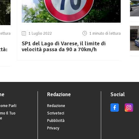
lettura
1 Luglio 2022
1 minuto di lettura
SP1 del Lago di Varese, il limite di
ttà:
velocità passa da 90 a 70km/h
he
Redazione
Social
ome Parli
Redazione
mo Il Tuo
Scriveteci
re
Pubblicità
Privacy