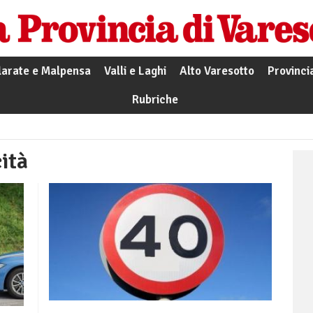
larate e Malpensa
Valli e Laghi
Alto Varesotto
Provinci
Rubriche
cità