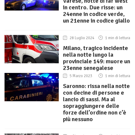
Varese, notte di far west
in centro. Due risse: un
24enne in codice verde,
un 21enne in codice giallo
28 Luglio 2024
1 min di lettura
Milano, tragico incidente
nella notte lungo la
provinciale 149: muore un
23enne senegalese
5 Marzo 2023
1 min di lettura
Saronno: rissa nella notte
con decine di persone e
lancio di sassi. Ma al
sopraggiungere delle
forze dell’ordine non c’è
più nessuno