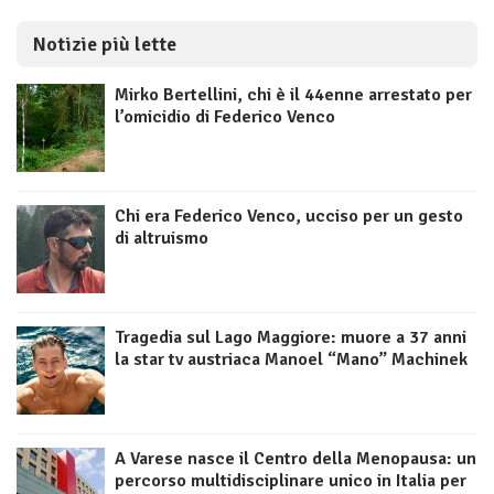
Notizie più lette
Mirko Bertellini, chi è il 44enne arrestato per
l’omicidio di Federico Venco
Chi era Federico Venco, ucciso per un gesto
di altruismo
Tragedia sul Lago Maggiore: muore a 37 anni
la star tv austriaca Manoel “Mano” Machinek
A Varese nasce il Centro della Menopausa: un
percorso multidisciplinare unico in Italia per