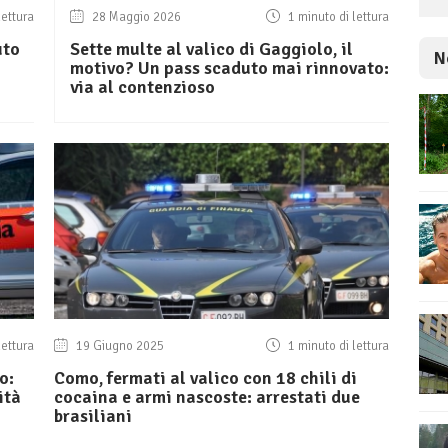
lettura
28 Maggio 2026
1 minuto di lettura
uto
Sette multe al valico di Gaggiolo, il
N
motivo? Un pass scaduto mai rinnovato:
via al contenzioso
lettura
19 Giugno 2025
1 minuto di lettura
o:
Como, fermati al valico con 18 chili di
ità
cocaina e armi nascoste: arrestati due
brasiliani