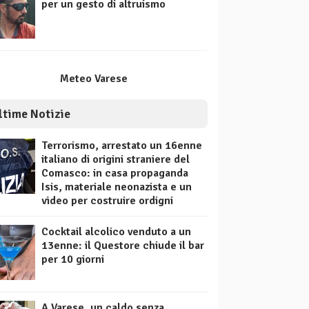
per un gesto di altruismo
Meteo Varese
ltime Notizie
Terrorismo, arrestato un 16enne
italiano di origini straniere del
Comasco: in casa propaganda
Isis, materiale neonazista e un
video per costruire ordigni
Cocktail alcolico venduto a un
13enne: il Questore chiude il bar
per 10 giorni
A Varese, un caldo senza