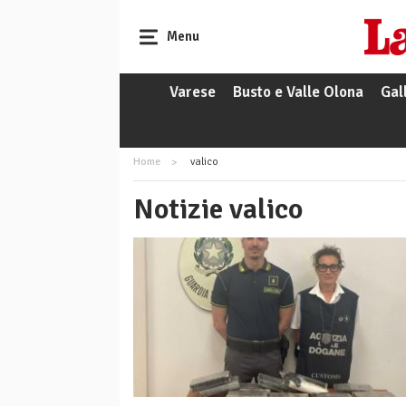
Menu
Varese
Busto e Valle Olona
Gal
Home
valico
Notizie valico