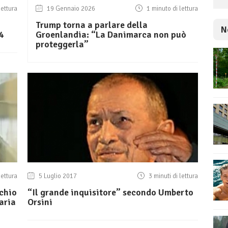
lettura
19 Gennaio 2026
1 minuto di lettura
Trump torna a parlare della
N
4
Groenlandia: “La Danimarca non può
proteggerla”
lettura
5 Luglio 2017
3 minuti di lettura
schio
“Il grande inquisitore” secondo Umberto
aria
Orsini